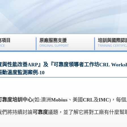
務項目
原廠服務支援
培訓與國際認
ICE
ORIGINAL SUPPORT
TRAINING CERTIFIC
與性能改善ARP』及『可靠度領導者工作坊CRL Works
動溫度監測案例-10
可靠度培訓中心
(如:澳洲
Mobius
、美國
CRL
及
IMC
)，每
我們將持續討論
可靠度
議題
，並了解它將對工廠有什麼幫