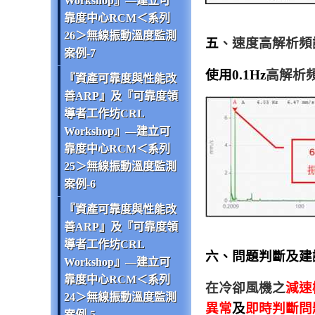
Workshop』—建立可
靠度中心RCM＜系列
26＞無線振動溫度監測
五
、速度高解析頻
案例-7
使用0.1Hz
高解析
『資產可靠度與性能改
善ARP』及『可靠度領
導者工作坊CRL
Workshop』—建立可
靠度中心RCM＜系列
25＞無線振動溫度監測
案例-6
『資產可靠度與性能改
善ARP』及『可靠度領
導者工作坊CRL
六、問題判斷及建
Workshop』—建立可
靠度中心RCM＜系列
在冷卻風機之
減速
24＞無線振動溫度監測
異常
及
即時判斷問
案例-5