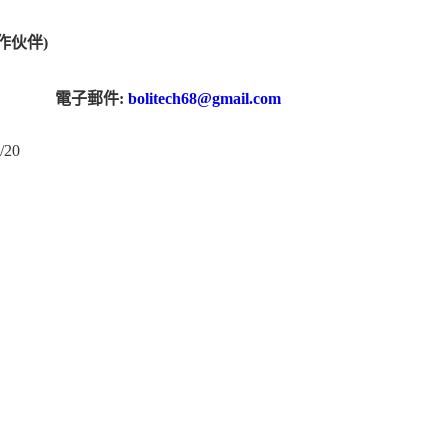
作伙伴)
電子郵件:
bolitech68@gmail.com
20