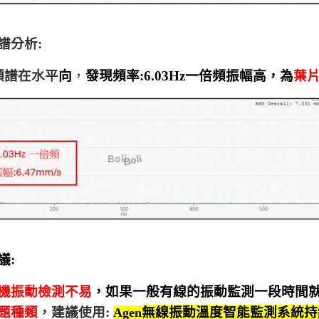
譜分析:
頻譜在水平
向
，
發現頻率:6.03Hz一倍頻振幅高，為
葉
議:
機振動檢測不易
，如果一般有線的振動監測一段時間
題種類
，建議使用:
無線振動溫度智能監測系統持
Agen