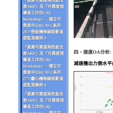
『資產可靠度與性能改
善ARP』及『可靠度領
導者工作坊CRL
Workshop』—建立可
靠度中心RCM＜系列
28＞造紙機無線振動溫
度監測案例-9
『資產可靠度與性能改
四、速度OA分析
善ARP』及『可靠度領
導者工作坊CRL
減速機出力側水平向
Workshop』—建立可
靠度中心RCM＜系列
27＞離心機無線振動溫
度監測案例-8
『資產可靠度與性能改
善ARP』及『可靠度領
導者工作坊CRL