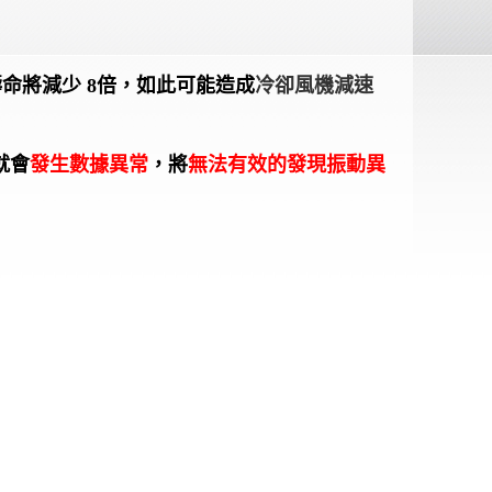
壽命將減少
8
倍，如此可能造成
冷卻風機減速
就會
發生數據
異常
，將
無法有效的發現振動異