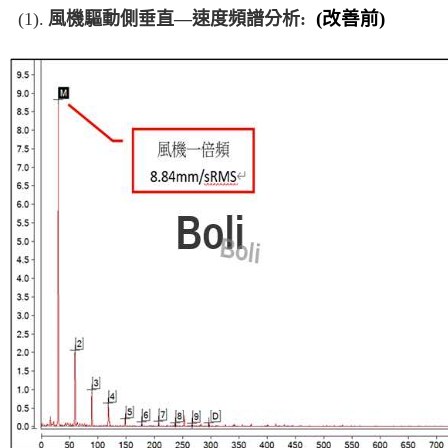
(
改善前)
(1).
風機驅動側垂直—速度頻譜分析: