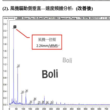
(2).
(
改善後)
風機驅動側垂直—速度頻譜分析: