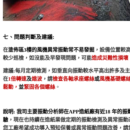
七、問題判斷及建議:
在
塗佈區3樓的風機異常振動常不易發掘
，設備位置較
較少巡檢，如沒能及早發現問題，可能
造成災難性損壞
建議:每月定期檢測，如垂直向振動較水平高出許多及
在
1
倍轉速
及
諧波
，請
檢查各
軸承座螺絲
或
風機基礎螺
鬆動，
並
緊固各個螺絲
。
說明: 我司主要振動分析師在APP造紙廠有近18 年的
驗
，現在也持續在造紙業做定期的振動檢測及異常振動
您工廠希望成功導入預知保養或異常振動問題改善，請