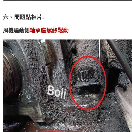
六、問題點相片:
軸承座螺絲鬆動
風機驅動側