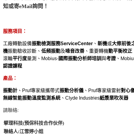
知或寄eMail詢問！
服務項目：
工廠轉動設備
振動檢測服務ServiceCenter
、
新機
或
大修前後
機
振動驗收診斷、
低頻振動
及
噪音改善
、重要轉機
動平衡校正
滾輪
平行度
量測、Mobius-
國際振動分析師培訓
與
考證
、Mobiu
認證課程
產品：
振動計
、Pruf專家級攜帶式
振動分析儀
、Pruf專家級雷射
對心
無線智能振動溫度監測系統
、Clyde Industries
紙漿業吹灰器
請聯絡:
擘理科技(預保科技合作伙伴)
聯絡人:江雪婷小姐