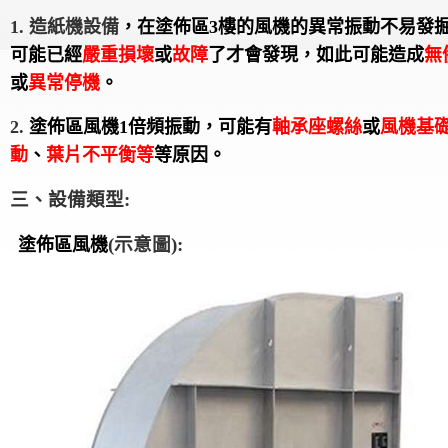
1.
造紙機設備
，在
塗佈區3樓的風機的
異常振動不易發
可能已經
嚴重損壞
或
故障
了才會發現，如此可能造成
無
或
異常停機
。
2.
塗佈區風機1倍頻振動，可能有
軸承座螺絲
或
風機基
動
、
葉片不平衡等
等原因。
三、設備類型:
(
示意圖):
塗佈區風機