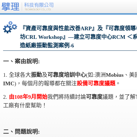
『資產可靠度與性能改善ARP』及『可靠度領導
坊CRL Workshop』—建立可靠度中心RCM ＜
造紙廠振動監測案例-6
一
、
案由說明
:
1.
全球各大
振動
及
可靠度培訓中心
(如:澳洲
Mobius
、美
IMC
)，每個月的報導
都在關注
設備可靠度議題
。
2.
由
108
年
9
月開始
我們將持續討論
可靠度
議題
，並了解
工廠有什麼幫助！
二
、
問題說明
: