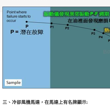
三、冷卻風機馬達，在馬達上有名牌顯
示: