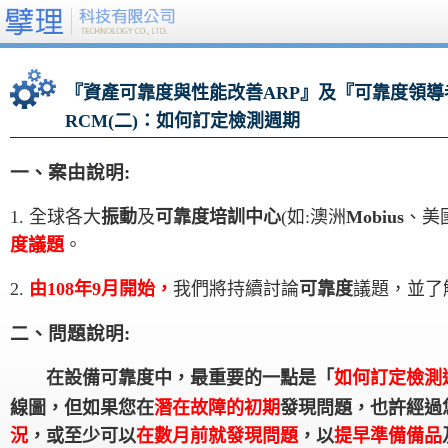
『資產可靠度與性能改善ARP』及『可靠度領導者工
RCM(二)：如何訂定檢測週期
一、案由說明
:
1.
全球各大
振動
及
可靠度培訓中心
(如:澳洲
Mobius
、美
度議題
。
2.
由
108
年
9
月開始，
我們將持續討論
可靠度
議題
，並了
二
、
問題說明
:
在設備可靠度中，最重要的一點是「
如何訂定檢測
線圖，但如果您在
潛在故障的初期
發現問題，也許經過
況
，或至少可以
在數月前就發現問題
，以
提早準備備品