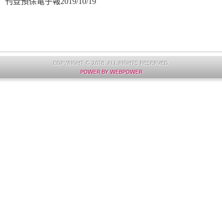
刊登預保電子報2019/10/19
COPYRIGHT © 2018. ALL RIGHTS RESERVED
POWER BY WEBPOWER