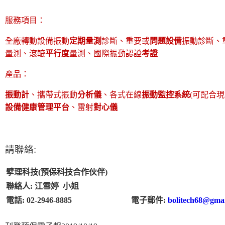
服務項目：
全廠轉動設備振動
定期量測
診斷
、
重要或
問題設備
振動診斷
、
量測、滾轆
平行度
量測、國際振動認證
考證
產品：
振動計
、攜帶式振動
分析儀
、各式在線
振動監控系統
(可配合
設備健康管理平台
、雷射
對心儀
請聯絡:
擘理科技(預保科技合作伙伴)
聯絡人: 江雪婷 小姐
電話: 02-2946-8885
電子郵件:
bolitech68@gma