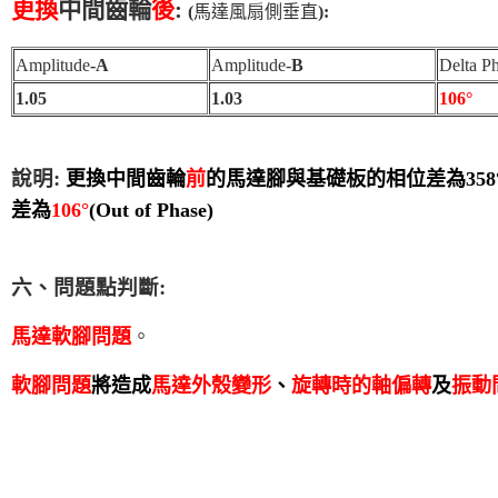
更換
中間齒輪
後
:
(
馬達風扇側垂直
):
Amplitude
-A
Amplitude-
B
Delta P
1.05
1.03
106°
說明:
更換中間齒輪
前
的馬達腳與基礎板的相位差為358
差為
106
°
(Out of Phase)
六、問題點判斷:
馬達軟腳問題
。
軟腳問題
將造成
馬達外殼變形
、
旋轉時的軸偏轉
及
振動