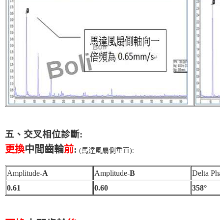
五、交叉相位診斷:
更換
中間齒輪
前
:
(馬達風扇側垂直):
Amplitude
-A
Amplitude-
B
Delta Ph
0.61
0.60
358°