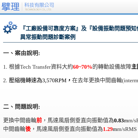
『工廠設備可靠度方案』及『設備振動問題預知保養解決
異常振動問題診斷案例
一
、
案由說明
:
1.
根據Tech Transfer資料大約
60~70%
的轉動設備故障
主
2.
壓縮機
轉速為3,570RPM
，
在去年更換中間齒輪(interme
二
、
問題說明
:
更換中間齒輪
前
，
馬達風扇側垂直向振動值為
0.83
m
m/
中間齒輪
後
，馬達風扇側垂直向振動值為
1.29
m
m/sR