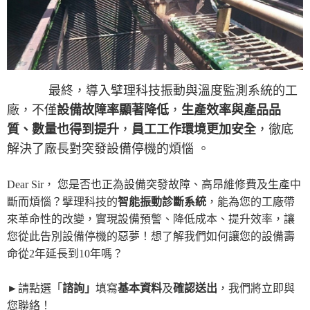
最終，導入擘理科技振動與溫度監測系統的工
廠，不僅
設備故障率顯著降低
，
生產效率與產品品
質、數量也得到提升
，
員工工作環境更加安全
，徹底
解決了廠長對突發設備停機的煩惱
。
Dear Sir， 您是否也正為設備突發故障、高昂維修費及生產中
斷而煩惱？擘理科技的
智能振動診斷系統
，能為您的工廠帶
來革命性的改變，實現設備預警、降低成本、提升效率，讓
您從此告別設備停機的惡夢！想了解我們如何讓您的設備壽
命從2年延長到10年嗎？
►請點選「
諮詢」
填寫
基本資料
及
確認送出
，我們將立即與
您聯絡！