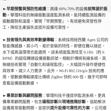
►早期預警與預防性維護
：高達
60%-70%
的設備
故障源於振
動
。擘理科技的無線振動溫度監測系統，能持續監測設備的
振動趨勢和溫度，實現「早期預警」，有效避免突發性停
工，降低生產損失並提升設備可靠性
。
►技術領先與高效率數據傳輸
：系統採用紐西蘭
Agen
公司的
智能傳感器，其小巧、易於安裝的特性，即便在難以接近、
水下或高溫環境也能適用
。該系統能監測低至
0.1Hz
（約
6
RPM
）的超低轉速設備振動訊號
。相較於傳統有線系統，其
無線技術實現「自動化和遠程監控」，大幅提升操作便捷性
與效率，減少人力需求
。此外，
Wi-Fi 802.11b/g/n
技術的應
用，使數據傳輸速度比傳統
ZigBee
快約
600
倍，幾乎可即時
查看設備振動數據
。
►
專業診斷與顧問服務
：擘理科技不僅提供監測系統，更具
備專業顧問服務，包含
遠程診斷
與
現場進階診斷
，協助解決
設備異常振動問題，並提供
提升設備可靠性的方案
。公司還