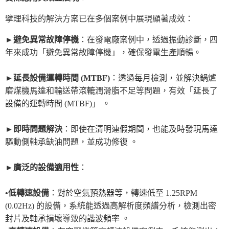
擘理科技的解決方案已在多個案例中展現顯著成效：
►避免異常故障停機
：在發電廠案例中，透過振動診斷，四
年來成功「避免異常故障停機」，確保發電生產順暢
。
►延長設備運轉時間
(MTBF)
：透過每月檢測，並解決鍋爐
磨煤機馬達和輸送帶滾轆潤滑脂不足等問題，有效「延長了
設備的運轉時間
(MTBF)
」
。
►即時問題解決
：即使在清明連假期間，也能及時發現馬達
驅動側軸承缺油問題，並成功修復
。
►
廣泛的設備適用性
：
•低轉速設備
：對於空氣預熱器等，轉速低至
1.25RPM
(0.02Hz)
的設備，系統能透過高解析度頻譜分析，檢測出密
封片及軸承損壞導致的諧波頻率
。