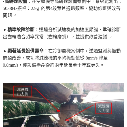
•高轉速設備
：在空壓機等高轉速設備案例中，系統能測出：
5038Hz振幅：2.9g
的第4段葉片通過頻率，協助診斷與改善
問題
。
►精準故障診斷
：透過分析減速機的加速度頻譜，準確診斷
出齒輪嚙合頻率異常（齒輪磨損），並提供改善建議
。
►顯著延長設備壽命
：在冷卻風機案例中，透過監測與振動
問題改善，成功將減速機的平均振動值從
8mm/s
降至
0.8mm/s
，使設備壽命從約兩年延長至十年或更久。