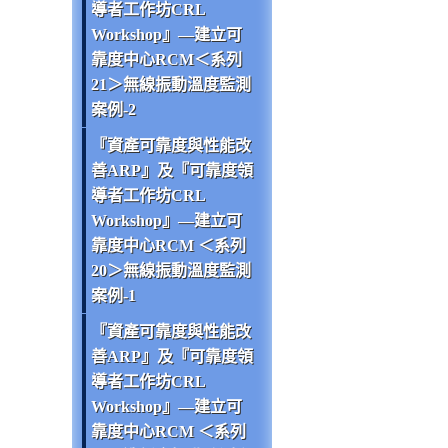
導者工作坊CRL
Workshop』—建立可
靠度中心RCM＜系列
21＞無線振動溫度監測
案例-2
『資產可靠度與性能改
善ARP』及『可靠度領
導者工作坊CRL
Workshop』—建立可
靠度中心RCM ＜系列
20＞無線振動溫度監測
案例-1
『資產可靠度與性能改
善ARP』及『可靠度領
導者工作坊CRL
Workshop』—建立可
靠度中心RCM ＜系列