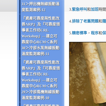
31＞押出機無線振動溫
3.
緊急呼叫
和
加班
時間
度監測案例-12
『資產可靠度與性能改
4.
排除了老舊問題
和
隨
善ARP』及『可靠度領
導者工作坊CRL
5.
精密標準
，
程序
和
保
Workshop』—建立可
靠度中心RCM＜系列
30＞冷卻水泵無線振動
溫度監測案例-11
『資產可靠度與性能改
善ARP』及『可靠度領
導者工作坊CRL
Workshop』—建立可
靠度中心RCM＜系列
29＞冷卻風機無線振動
溫度監測案例-10