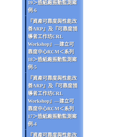
19＞造紙廠振動監測案
例-6
『資產可靠度與性能改
善ARP』及『可靠度領
導者工作坊CRL
Workshop』—建立可
靠度中心RCM＜系列
18＞造紙廠振動監測案
例-5
『資產可靠度與性能改
善ARP』及『可靠度領
導者工作坊CRL
Workshop』—建立可
靠度中心RCM＜系列
17＞造紙廠振動監測案
例-4
『資產可靠度與性能改