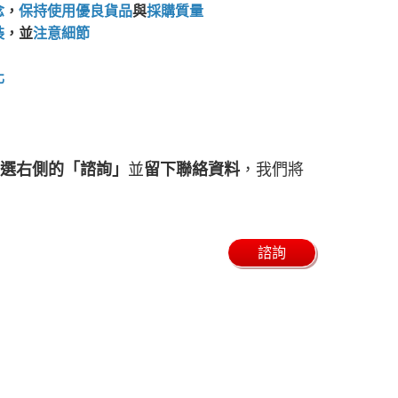
念
，
保持使用優良貨品
與
採購質量
裝
，並
注意細節
化
選右側的「諮詢」
並
留下聯絡資料
，我們將
諮詢