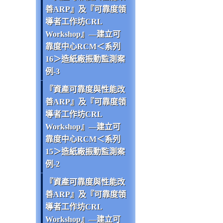
善ARP』及『可靠度領
導者工作坊CRL
Workshop』—建立可
靠度中心RCM＜系列
16＞造紙廠振動監測案
例-3
『資產可靠度與性能改
善ARP』及『可靠度領
導者工作坊CRL
Workshop』—建立可
靠度中心RCM＜系列
15＞造紙廠振動監測案
例-2
『資產可靠度與性能改
善ARP』及『可靠度領
導者工作坊CRL
Workshop』—建立可