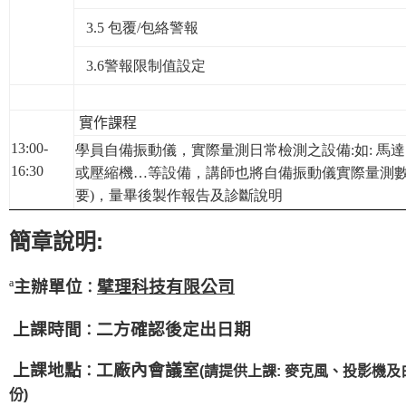
3.5 包覆/包絡警報
3.6警報限制值設定
實作課程
13:00-
學員自備振動儀，實際量測日常檢測之設備:
如: 
16:30
或壓縮機…等設備，講師也將自備振動儀實際量測數
要)，量畢後製作報告及診斷說明
簡章說明:
ª
主辦單位
擘理科技有限公司
：
上課時間
二方確認後定出日期
：
上課地點
工廠內會議室
：
(
請提供上課: 麥克風、投影機
份
)