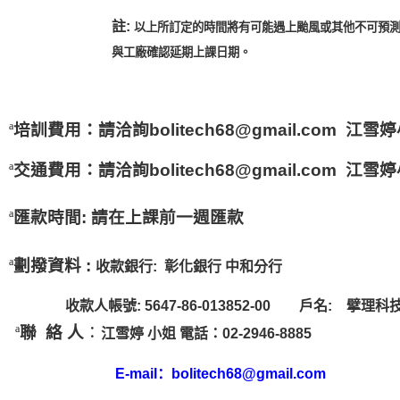
註:
以上所訂定的時間將有可能遇上颱風或其他不可預
與工廠確認延期上課日期
。
ª
培訓
費
用：
請洽詢bolitech68@gmail.com 江雪
ª
交通費用
：
請洽詢bolitech68@gmail.com 江雪
ª
匯款時間:
請在上課前一週匯款
ª
劃撥資料 :
收款銀行: 彰化銀行 中和分行
收款人帳號: 5647-86-013852-00
戶名: 擘理科
ª
聯 絡 人
：
江雪婷 小姐 電話：02-2946-8885
E-mail
：
bolitech68@gmail.com